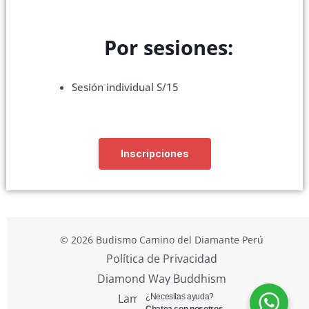
Por sesiones:
Sesión individual S/15
Inscripciones
© 2026 Budismo Camino del Diamante Perú
Política de Privacidad
Diamond Way Buddhism
Lama Ole Nydahl
¿Necesitas ayuda?