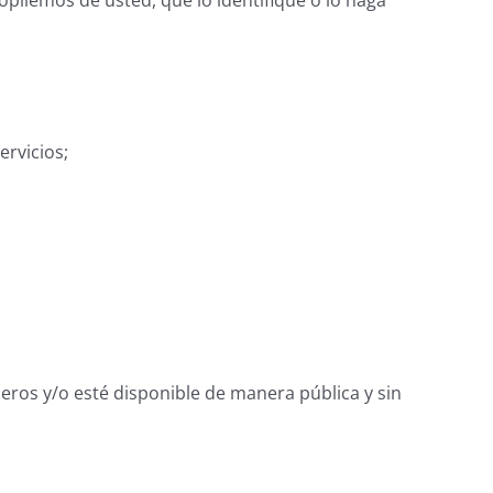
copilemos de usted, que lo identifique o lo haga
ervicios;
eros y/o esté disponible de manera pública y sin